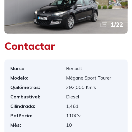
1
/
22
Contactar
Marca:
Renault
Modelo:
Mégane Sport Tourer
Quilómetros:
292,000 Km's
Combustível:
Diesel
Cilindrada:
1,461
Potência:
110Cv
Mês:
10