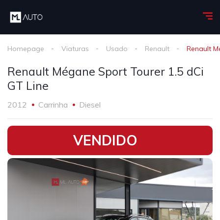
Homepage
Viaturas
Usado
Renault
Renault M
Renault Mégane Sport Tourer 1.5 dCi
GT Line
2012
Carrinha
Diesel
•
VENDIDO