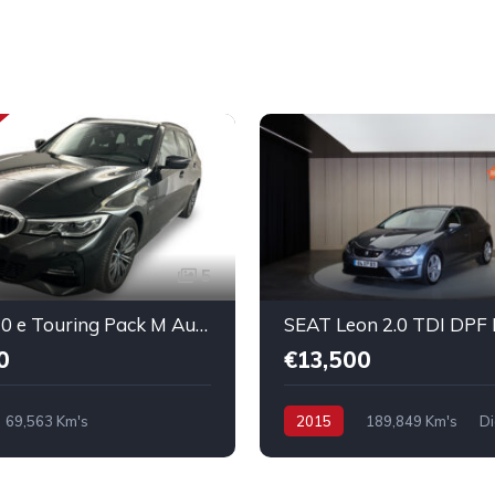
5
BMW 320 e Touring Pack M Auto
SEAT Leon 2.0 TDI DPF
0
€13,500
69,563 Km's
2015
189,849 Km's
Di
g-in