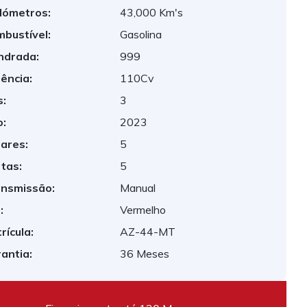
lómetros:
43,000 Km's
bustível:
Gasolina
indrada:
999
ência:
110Cv
:
3
:
2023
ares:
5
tas:
5
nsmissão:
Manual
:
Vermelho
rícula:
AZ-44-MT
antia:
36 Meses