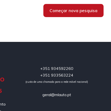
Começar nova pesquisa
+351 934592260
+351 933563224
DO
(custo de uma chamada para a rede móvel nacional)
5
geral@mlauto.pt
ento