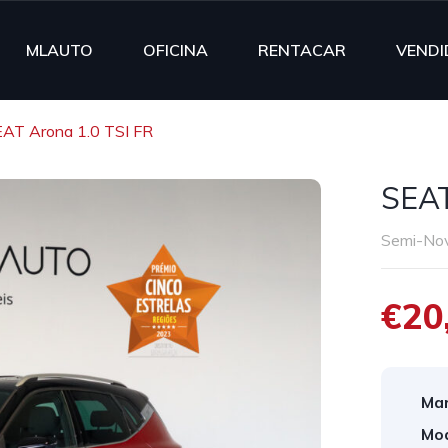
MLAUTO
OFICINA
RENTACAR
VENDI
AT Arona 1.0 TSI FR
SEAT
Semi-No
€20
Mar
Mod