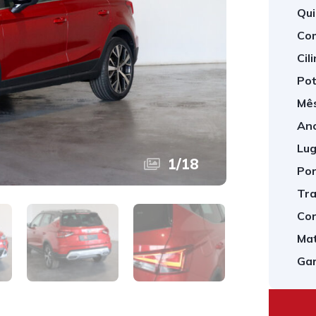
Qui
Com
Cil
Pot
Mês
Ano
Lug
1
/
18
Por
Tra
Cor
Mat
Gar