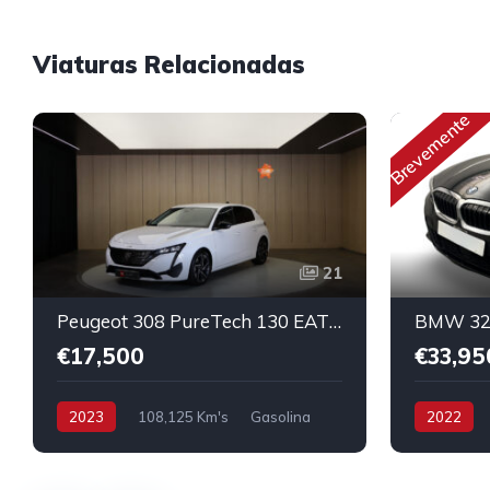
Viaturas Relacionadas
Brevemente
21
Peugeot 308 PureTech 130 EAT8 Allure Pack
€17,500
€33,95
2023
108,125 Km's
Gasolina
2022
Híbrido/Plu