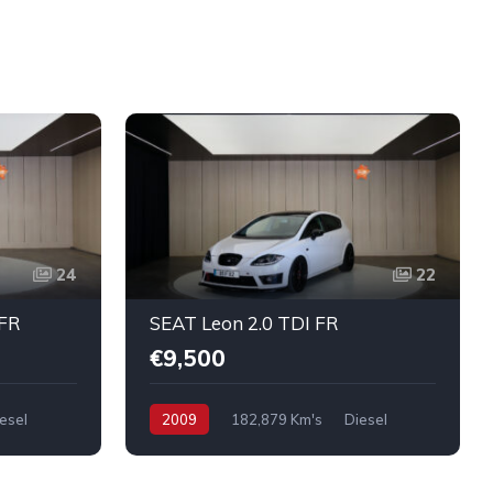
24
22
 FR
SEAT Leon 2.0 TDI FR
€9,500
esel
2009
182,879 Km's
Diesel