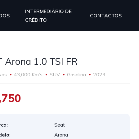
INTERMEDIÁRIO DE
DOS
CONTACTOS
CRÉDITO
 Arona 1.0 TSI FR
vos
43,000 Km's
SUV
Gasolina
2023
,750
ca:
Seat
elo:
Arona