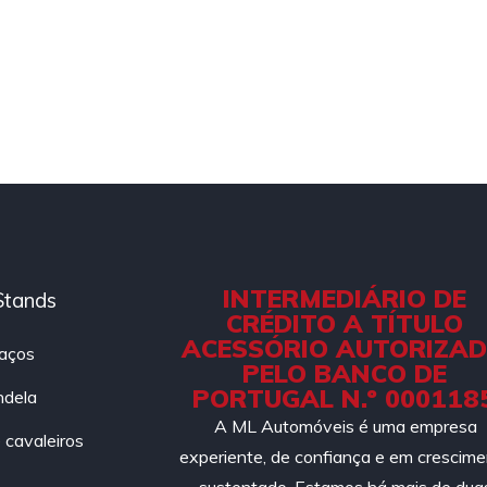
INTERMEDIÁRIO DE
Stands
CRÉDITO A TÍTULO
ACESSÓRIO AUTORIZA
aços
PELO BANCO DE
PORTUGAL N.º 000118
ndela
A ML Automóveis é uma empresa
cavaleiros
experiente, de confiança e em crescim