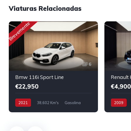
Viaturas Relacionadas
Brevemente
6
Bmw 116i Sport Line
€22,950
€4,900
2021
38,602 Km's
Gasolina
2009