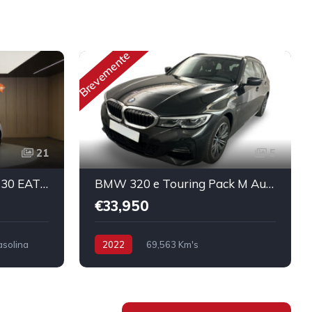
Brevemente
21
5
Peugeot 308 PureTech 130 EAT8 Allure Pack
BMW 320 e Touring Pack M Auto
€33,950
solina
2022
69,563 Km's
Híbrido/Plug-in