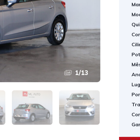
Mar
Mod
Qui
Com
Cil
Pot
Mês
1
/
13
Ano
Lug
Por
Tra
Cor
Gar