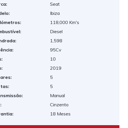
ca:
Seat
elo:
Ibiza
lómetros:
118,000 Km's
bustível:
Diesel
indrada:
1,598
ência:
95Cv
:
10
:
2019
ares:
5
tas:
5
nsmissão:
Manual
:
Cinzento
antia:
18 Meses