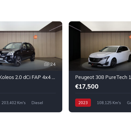
24
Renault Koleos 2.0 dCi FAP 4x4 Luxe
€17,500
203,402 Km's
Diesel
2023
108,125 Km's
Ga