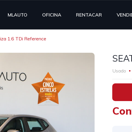
MLAUTO
OFICINA
RENTACAR
VENDI
iza 1.6 TDi Reference
SEAT
Usado
•
Con