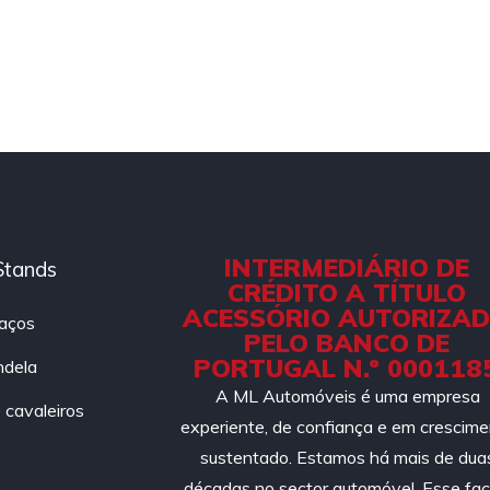
INTERMEDIÁRIO DE
Stands
CRÉDITO A TÍTULO
ACESSÓRIO AUTORIZA
aços
PELO BANCO DE
PORTUGAL N.º 000118
ndela
A ML Automóveis é uma empresa
cavaleiros
experiente, de confiança e em crescim
sustentado. Estamos há mais de dua
décadas no sector automóvel. Esse fac