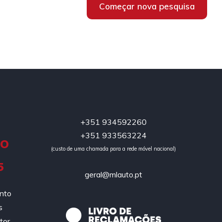
Começar nova pesquisa
+351 934592260
+351 933563224
DO
(custo de uma chamada para a rede móvel nacional)
5
geral@mlauto.pt
ento
s
tor