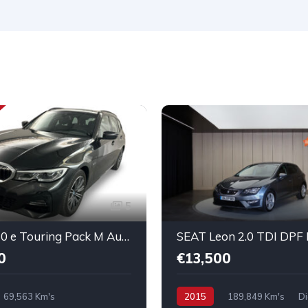
5
BMW 320 e Touring Pack M Auto
SEAT Leon 2.0 TDI DPF
0
€13,500
69,563 Km's
2015
189,849 Km's
Di