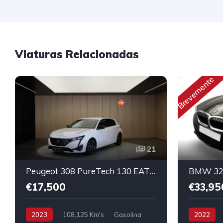
Viaturas Relacionadas
Brevemente
21
Peugeot 308 PureTech 130 EAT8 Allure Pack
€17,500
€33,95
2023
108,125 Km's
Gasolina
2022