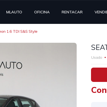
MLAUTO
OFICINA
RENTACAR
VENDI
on 1.6 TDI S&S Style
SEAT
Usado
•
Con