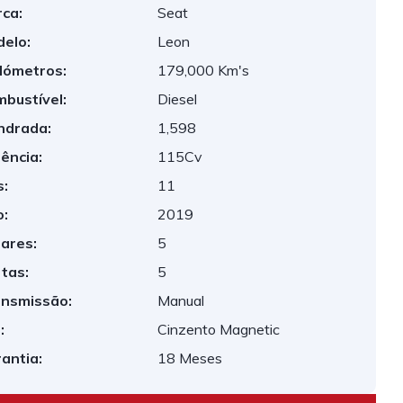
ca:
Seat
elo:
Leon
lómetros:
179,000 Km's
bustível:
Diesel
indrada:
1,598
ência:
115Cv
:
11
:
2019
ares:
5
tas:
5
nsmissão:
Manual
:
Cinzento Magnetic
antia:
18 Meses