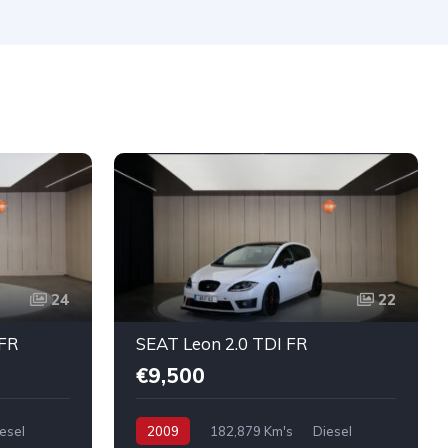
24
22
 FR
SEAT Leon 2.0 TDI FR
€9,500
esel
2009
182,879 Km's
Diesel