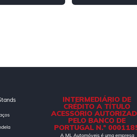
g-in
INTERMEDIÁRIO DE
Stands
CRÉDITO A TÍTULO
ACESSÓRIO AUTORIZA
aços
PELO BANCO DE
PORTUGAL N.º 000118
ndela
A ML Automóveis é uma empresa