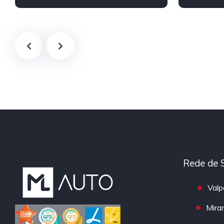
Híbrido/Plu
Rede de 
Valp
Mira