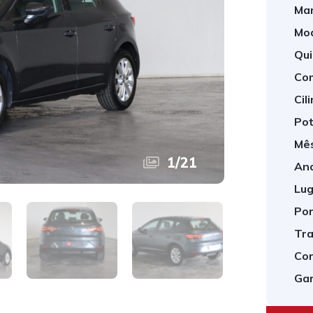
Mar
Mod
Qui
Com
Cil
Pot
Mês
1
/
21
Ano
Lug
Por
Tra
Cor
Gar