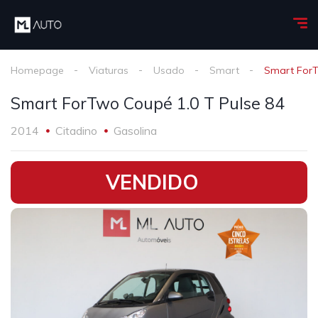
Homepage
Viaturas
Usado
Smart
Smart ForT
Smart ForTwo Coupé 1.0 T Pulse 84
2014
Citadino
Gasolina
•
VENDIDO