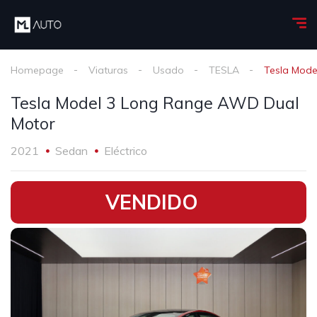
Homepage
Viaturas
Usado
TESLA
Tesla Mode
Tesla Model 3 Long Range AWD Dual
Motor
2021
Sedan
Eléctrico
•
VENDIDO