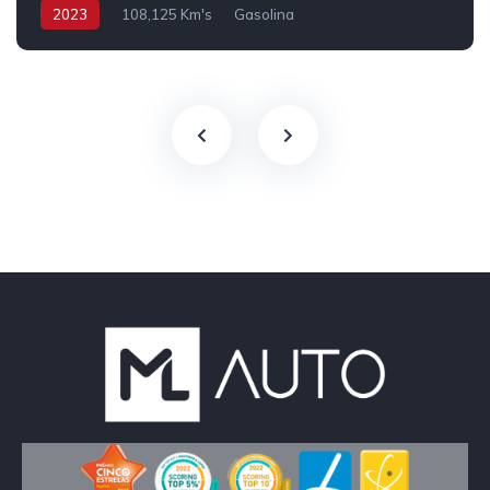
2023
108,125 Km's
Gasolina