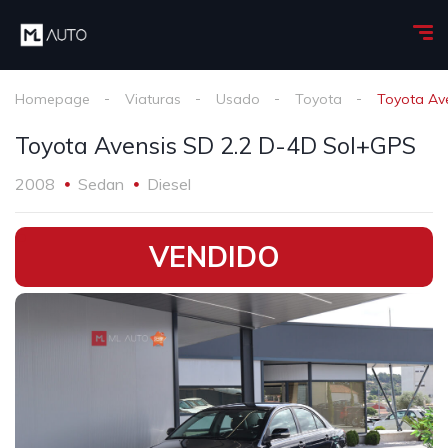
Homepage
Viaturas
Usado
Toyota
Toyota Av
Toyota Avensis SD 2.2 D-4D Sol+GPS
2008
Sedan
Diesel
•
VENDIDO