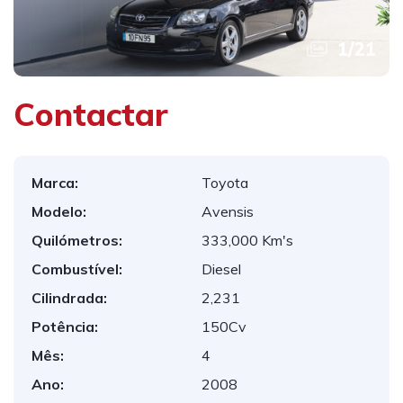
1
/
21
Contactar
Marca:
Toyota
Modelo:
Avensis
Quilómetros:
333,000 Km's
Combustível:
Diesel
Cilindrada:
2,231
Potência:
150Cv
Mês:
4
Ano:
2008