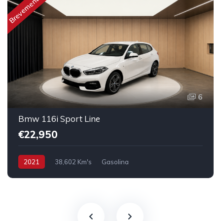
Brevemente
6
Bmw 116i Sport Line
€22,950
2021
38,602 Km's
Gasolina