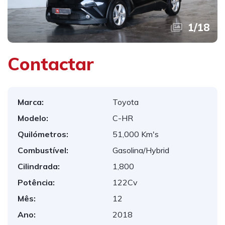
1
/
18
Contactar
Marca:
Toyota
Modelo:
C-HR
Quilómetros:
51,000 Km's
Combustível:
Gasolina/Hybrid
Cilindrada:
1,800
Potência:
122Cv
Mês:
12
Ano:
2018