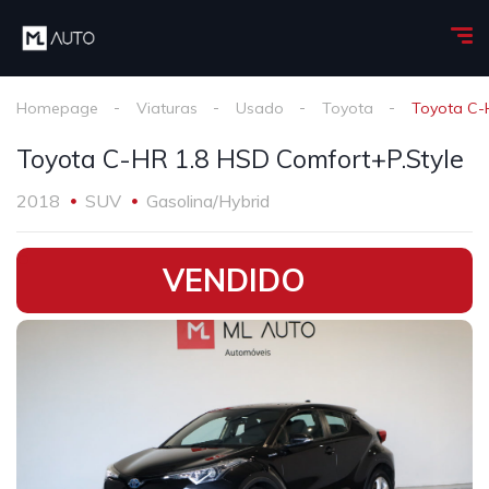
Homepage
Viaturas
Usado
Toyota
Toyota C-
Toyota C-HR 1.8 HSD Comfort+P.Style
2018
SUV
Gasolina/Hybrid
•
VENDIDO