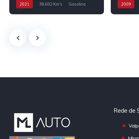
2021
38,602 Km's
Gasolina
2009
Rede de 
Valp
Mira