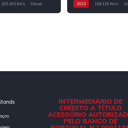
203,402 Km's
Diesel
2023
108,125 Km's
Ga
INTERMEDIÁRIO DE
Stands
CRÉDITO A TÍTULO
ACESSÓRIO AUTORIZA
aços
PELO BANCO DE
PORTUGAL N.º 000118
ndela