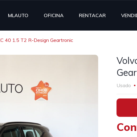
MLAUTO
OFICINA
RENTACAR
VENDI
XC 40 1.5 T2 R-Design Geartronic
Volv
Gear
Usado
•
Con