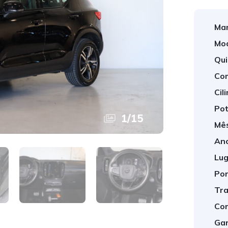
Mar
Mod
Qui
Com
Cil
Pot
1
/
15
Mês
Ano
Lug
Por
Tra
Cor
Gar