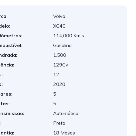
ca:
Volvo
elo:
XC40
lómetros:
114,000 Km's
bustível:
Gasolina
indrada:
1,500
ência:
129Cv
:
12
:
2020
ares:
5
tas:
5
nsmissão:
Automático
:
Preto
antia:
18 Meses