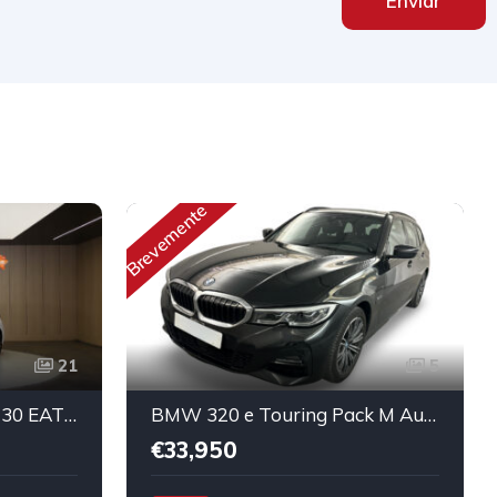
Enviar
Brevemente
21
5
Peugeot 308 PureTech 130 EAT8 Allure Pack
BMW 320 e Touring Pack M Auto
€33,950