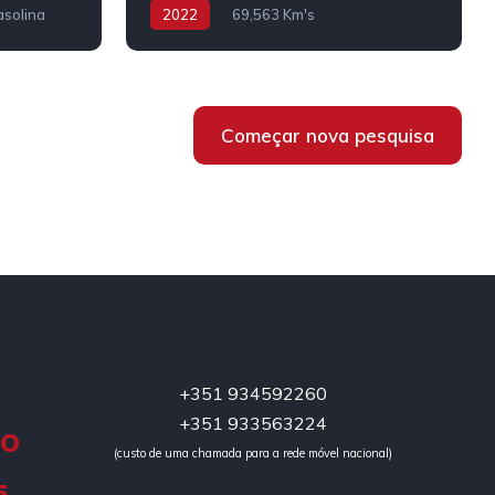
solina
2022
69,563 Km's
Híbrido/Plug-in
Começar nova pesquisa
+351 934592260
+351 933563224
DO
(custo de uma chamada para a rede móvel nacional)
5