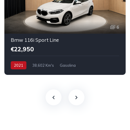
6
Bmw 116i Sport Line
€22,950
2021
38,602 Km's
Gasolina