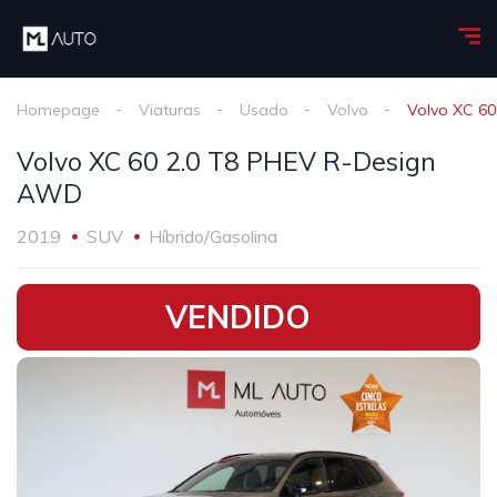
Homepage
Viaturas
Usado
Volvo
Volvo XC 6
Volvo XC 60 2.0 T8 PHEV R-Design
AWD
2019
SUV
Híbrido/Gasolina
•
VENDIDO