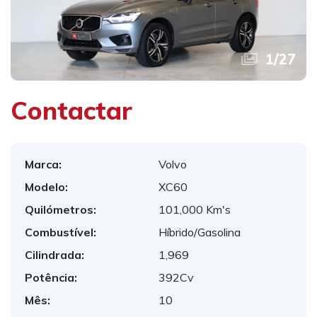
1
/
27
Contactar
Marca:
Volvo
Modelo:
XC60
Quilómetros:
101,000 Km's
Combustível:
Híbrido/Gasolina
Cilindrada:
1,969
Potência:
392Cv
Mês:
10