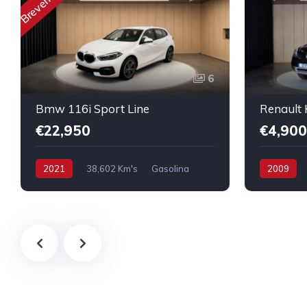
Brevemente
6
Bmw 116i Sport Line
€22,950
€4,900
2021
38,602 Km's
Gasolina
2009