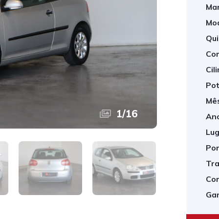
Mar
Mod
Qui
Com
Cil
Pot
Mês
1
/
16
Ano
Lug
Por
Tra
Cor
Gar