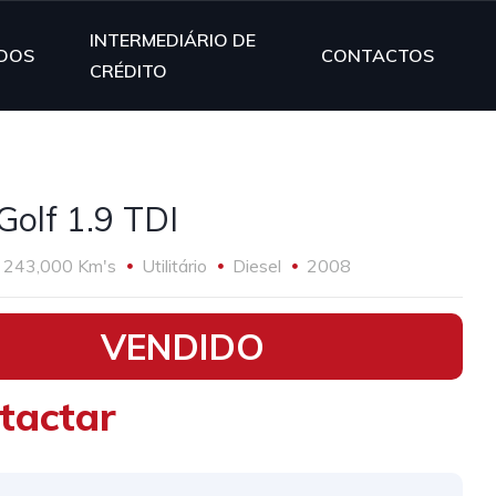
INTERMEDIÁRIO DE
DOS
CONTACTOS
CRÉDITO
olf 1.9 TDI
243,000 Km's
Utilitário
Diesel
2008
VENDIDO
tactar