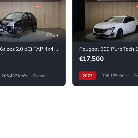
24
Renault Koleos 2.0 dCi FAP 4x4 Luxe
€17,500
203,402 Km's
Diesel
2023
108,125 Km's
Ga