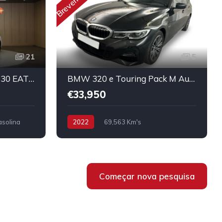
Brevemente
21
5
Peugeot 308 PureTech 130 EAT8 Allure Pack
BMW 320 e Touring Pack M Auto
€33,950
solina
2022
69,563 Km's
Híbrido/Plug-in
Começar nova pesquisa