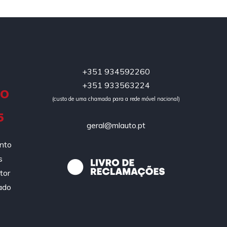
+351 934592260
+351 933563224
DO
(custo de uma chamada para a rede móvel nacional)
5
geral@mlauto.pt
ento
s
tor
ado