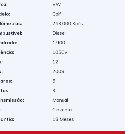
ca:
VW
elo:
Golf
lómetros:
243,000 Km's
bustível:
Diesel
indrada:
1,900
ência:
105Cv
:
12
:
2008
ares:
5
tas:
3
nsmissão:
Manual
:
Cinzento
antia:
18 Meses