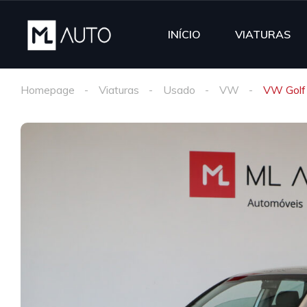
INÍCIO
VIATURAS
Homepage
Viaturas
Usado
VW
VW Golf 