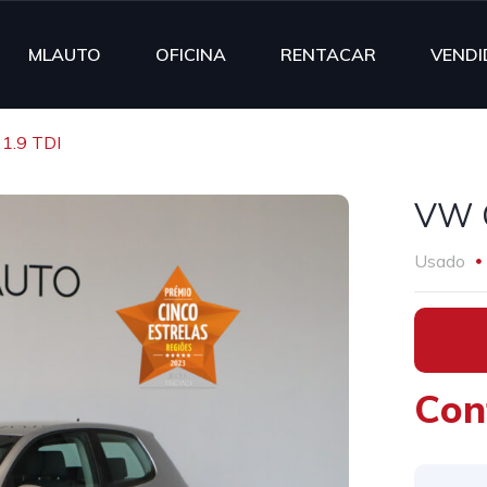
MLAUTO
OFICINA
RENTACAR
VENDI
1.9 TDI
VW G
Usado
•
Con