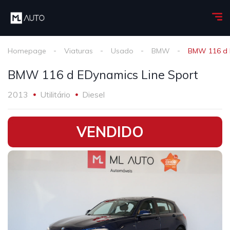
Homepage
Viaturas
Usado
BMW
BMW 116 d 
BMW 116 d EDynamics Line Sport
2013
Utilitário
Diesel
•
VENDIDO