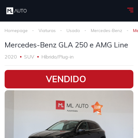
Homepage
Viaturas
Usado
Mercedes-Benz
Me
Mercedes-Benz GLA 250 e AMG Line
2020
SUV
Híbrido/Plug-in
•
VENDIDO