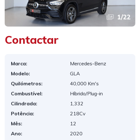
1
/
22
Contactar
Marca:
Mercedes-Benz
Modelo:
GLA
Quilómetros:
40,000 Km's
Combustível:
Híbrido/Plug-in
Cilindrada:
1,332
Potência:
218Cv
Mês:
12
Ano:
2020