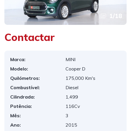
1
/
18
Contactar
Marca:
MINI
Modelo:
Cooper D
Quilómetros:
175,000 Km's
Combustível:
Diesel
Cilindrada:
1,499
Potência:
116Cv
Mês:
3
Ano:
2015