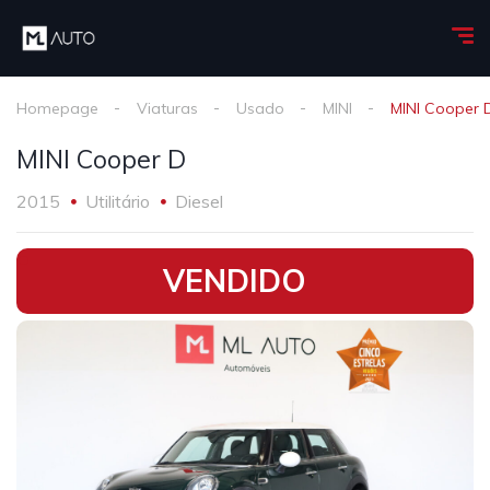
Homepage
Viaturas
Usado
MINI
MINI Cooper 
MINI Cooper D
2015
Utilitário
Diesel
•
VENDIDO