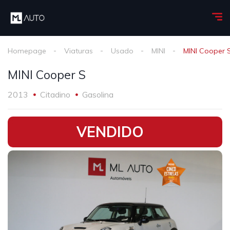
Homepage
Viaturas
Usado
MINI
MINI Cooper 
MINI Cooper S
2013
Citadino
Gasolina
•
VENDIDO