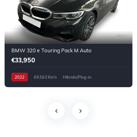
5
BMW 320 e Touring Pack M Auto
€33,950
2022
69,563 Km's
Híbrido/Plug-in