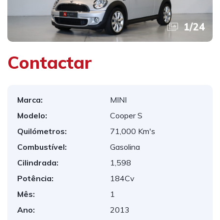
1
/
24
Contactar
Marca:
MINI
Modelo:
Cooper S
Quilómetros:
71,000 Km's
Combustível:
Gasolina
Cilindrada:
1,598
Potência:
184Cv
Mês:
1
Ano:
2013