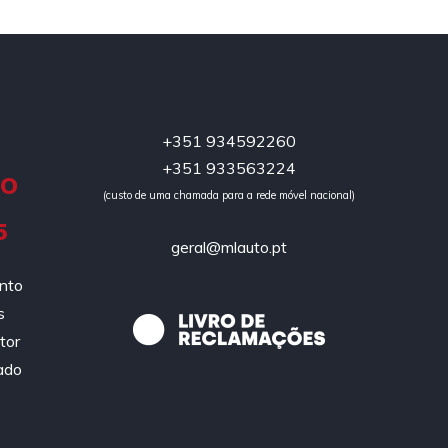
+351 934592260
+351 933563224
DO
(custo de uma chamada para a rede móvel nacional)
5
geral@mlauto.pt
ento
s
tor
ado