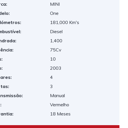
ca:
MINI
elo:
One
lómetros:
181,000 Km's
bustível:
Diesel
indrada:
1,400
ência:
75Cv
:
10
:
2003
ares:
4
tas:
3
nsmissão:
Manual
:
Vermelho
antia:
18 Meses