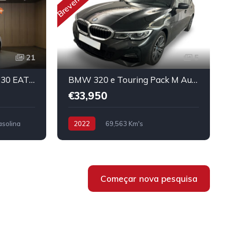
Brevemente
21
5
Peugeot 308 PureTech 130 EAT8 Allure Pack
BMW 320 e Touring Pack M Auto
€33,950
solina
2022
69,563 Km's
Híbrido/Plug-in
Começar nova pesquisa