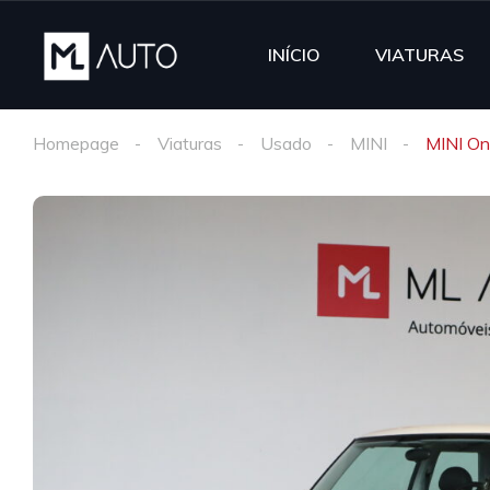
INÍCIO
VIATURAS
Homepage
Viaturas
Usado
MINI
MINI On