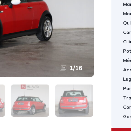
Mar
Mod
Qui
Com
Cil
Pot
Mês
1
/
16
Ano
Lug
Por
Tra
Cor
Gar