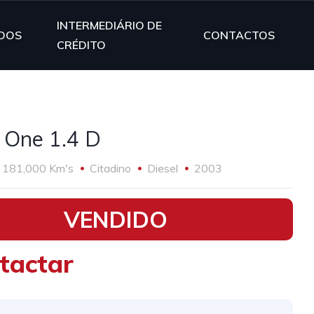
INTERMEDIÁRIO DE
DOS
CONTACTOS
CRÉDITO
 One 1.4 D
181,000 Km's
Citadino
Diesel
2003
VENDIDO
tactar