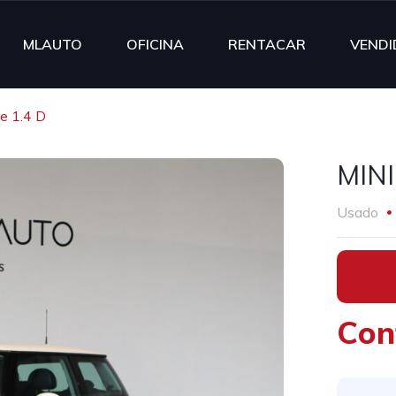
MLAUTO
OFICINA
RENTACAR
VENDI
e 1.4 D
MINI
Usado
•
Con