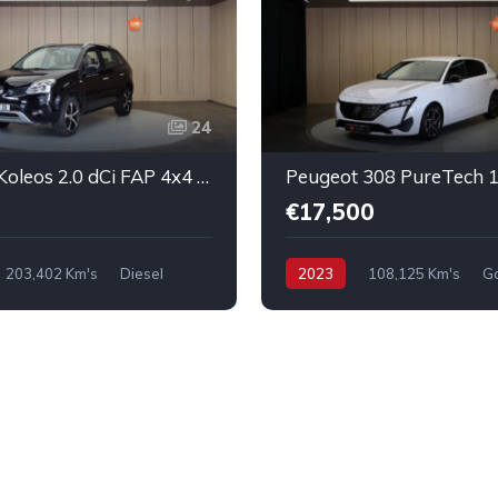
24
Renault Koleos 2.0 dCi FAP 4x4 Luxe
€17,500
203,402 Km's
Diesel
2023
108,125 Km's
Ga