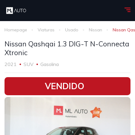
Homepage
Viaturas
Usado
Nissan
Nissan Qas
Nissan Qashqai 1.3 DIG-T N-Connecta
Xtronic
2021
SUV
Gasolina
•
VENDIDO