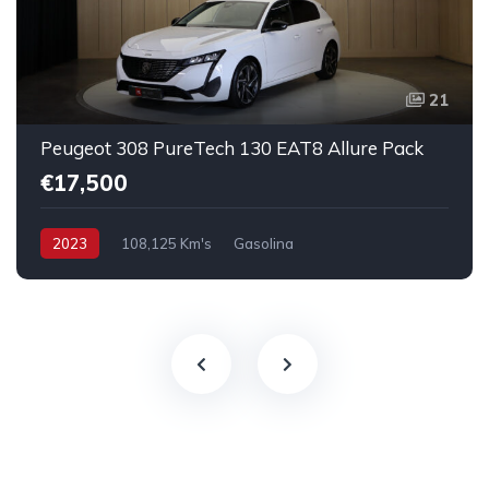
21
Peugeot 308 PureTech 130 EAT8 Allure Pack
€17,500
2023
108,125 Km's
Gasolina