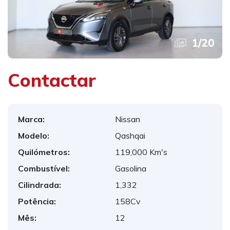
1
/
20
Contactar
Marca:
Nissan
Modelo:
Qashqai
Quilómetros:
119,000 Km's
Combustível:
Gasolina
Cilindrada:
1,332
Potência:
158Cv
Mês:
12