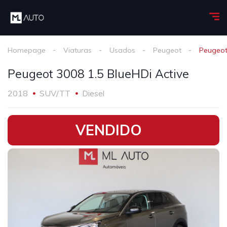
Homepage
Viaturas
Usados
Peugeot
Peugeot
Peugeot 3008 1.5 BlueHDi Active
2018
SUV/TT
Diesel
•
VENDIDO