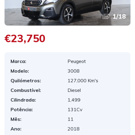
1
/
18
€23,750
Marca:
Peugeot
Modelo:
3008
Quilómetros:
127,000 Km's
Combustível:
Diesel
Cilindrada:
1,499
Potência:
131Cv
Mês:
11
Ano:
2018