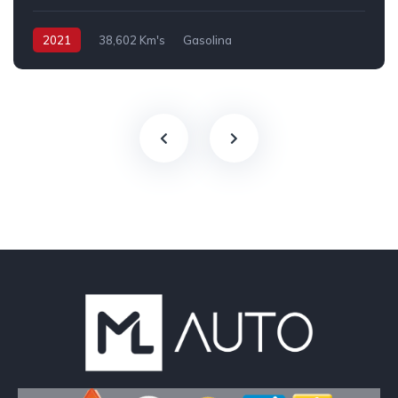
2021
38,602 Km's
Gasolina