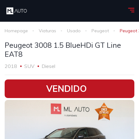
Homepage
Viaturas
Usado
Peugeot
Peugeot 
Peugeot 3008 1.5 BlueHDi GT Line
EAT8
2018
SUV
Diesel
•
VENDIDO