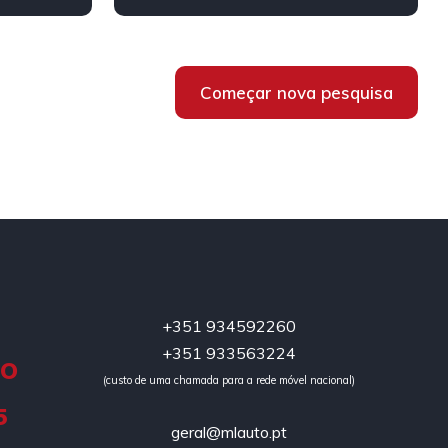
Híbrido/Diesel
Começar nova pesquisa
+351 934592260
+351 933563224
DO
(custo de uma chamada para a rede móvel nacional)
5
geral@mlauto.pt