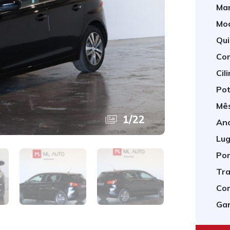
Mar
Mod
Qui
Com
Cil
Pot
Mês
1
/
22
Ano
Lug
Por
Tra
Cor
Gar