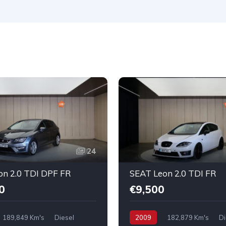
24
on 2.0 TDI DPF FR
SEAT Leon 2.0 TDI FR
0
€9,500
189,849 Km's
Diesel
2009
182,879 Km's
Di