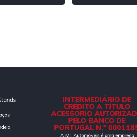
INTERMEDIÁRIO DE
Stands
CRÉDITO A TÍTULO
ACESSÓRIO AUTORIZA
aços
PELO BANCO DE
PORTUGAL N.º 000118
ndela
A ML Automóveis é uma empresa