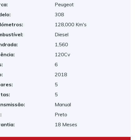
ca:
Peugeot
elo:
308
lómetros:
128,000 Km's
bustível:
Diesel
indrada:
1,560
ência:
120Cv
:
6
:
2018
ares:
5
tas:
5
nsmissão:
Manual
:
Preto
antia:
18 Meses