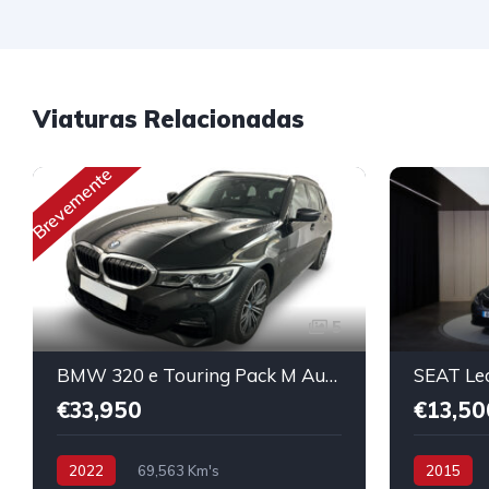
Viaturas Relacionadas
Brevemente
5
BMW 320 e Touring Pack M Auto
SEAT Le
€33,950
€13,50
2022
69,563 Km's
2015