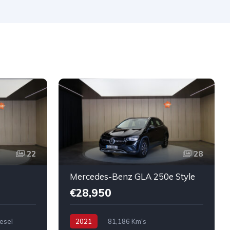
22
28
Mercedes-Benz GLA 250e Style
€28,950
esel
2021
81,186 Km's