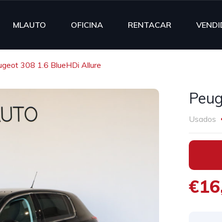
MLAUTO
OFICINA
RENTACAR
VENDI
geot 308 1.6 BlueHDi Allure
Peug
Usados
•
€16