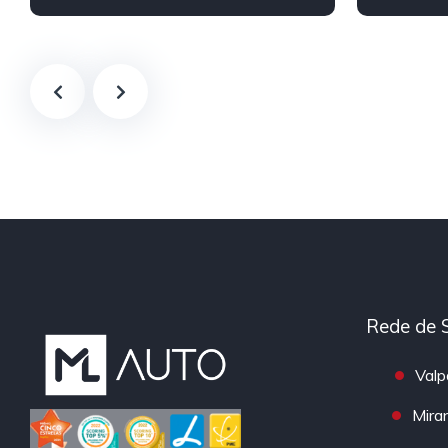
Híbrido/Plug-in
Rede de 
Valp
Mira