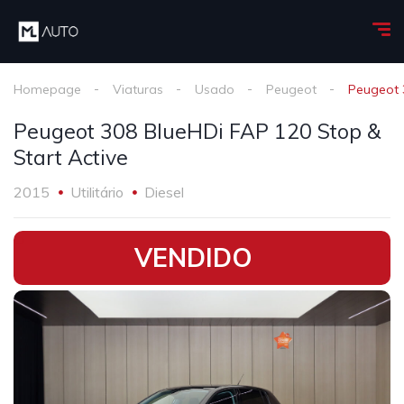
Homepage
Viaturas
Usado
Peugeot
Peugeot 
Peugeot 308 BlueHDi FAP 120 Stop &
Start Active
2015
Utilitário
Diesel
•
VENDIDO