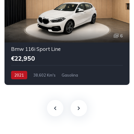
6
Bmw 116i Sport Line
€22,950
2021
38,602 Km's
Gasolina