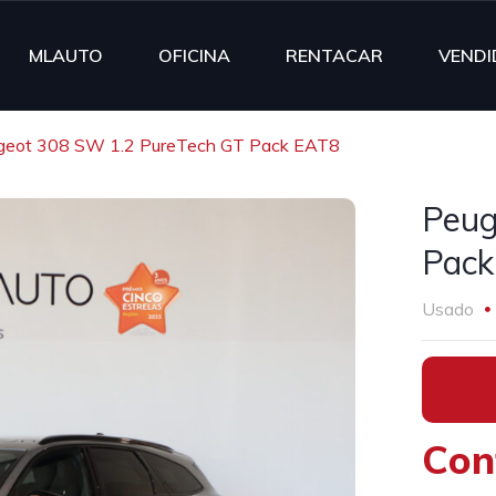
MLAUTO
OFICINA
RENTACAR
VENDI
geot 308 SW 1.2 PureTech GT Pack EAT8
Peug
Pack
Usado
•
Con