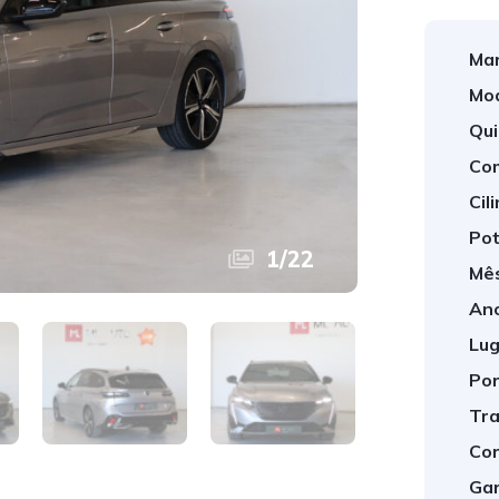
Mar
Mod
Qui
Com
Cil
Pot
1
/
22
Mês
Ano
Lug
Por
Tra
Cor
Gar