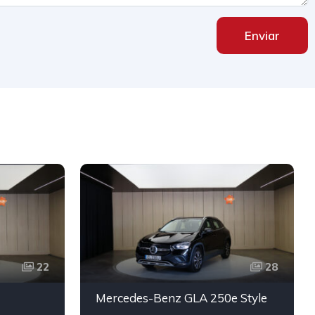
Enviar
22
28
Mercedes-Benz GLA 250e Style