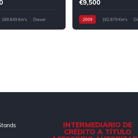
0
€9,500
189,849 Km's
Diesel
2009
182,879 Km's
Di
INTERMEDIÁRIO DE
Stands
CRÉDITO A TÍTULO