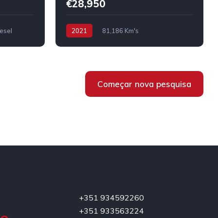
€28,950
esel
2021
81,186 Km's
Híbrido/Diesel
Começar nova pesquisa
+351 934592260
+351 933563224