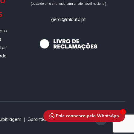
DO
(custo de uma chamada para a rede móvel nacional)
5
geral@mlauto.pt
ento
s
tor
ado
1
Fale connosco pelo WhatsApp
Arbitragem |
Garantias