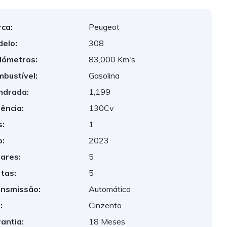
ca:
Peugeot
elo:
308
lómetros:
83,000 Km's
bustível:
Gasolina
indrada:
1,199
ência:
130Cv
:
1
:
2023
ares:
5
tas:
5
nsmissão:
Automático
:
Cinzento
antia:
18 Meses