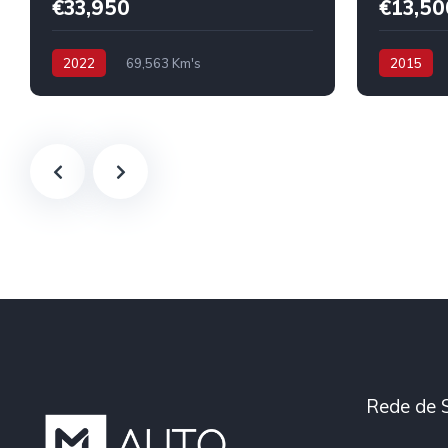
€33,950
€13,50
2022
69,563 Km's
2015
Híbrido/Plug-in
Rede de 