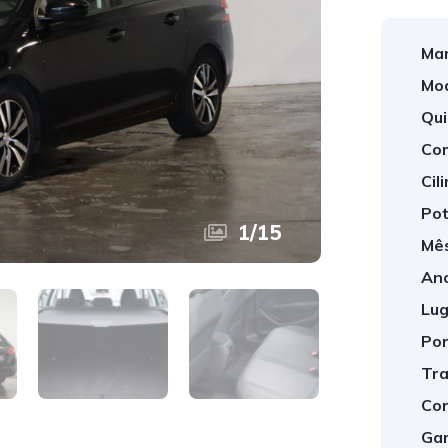
Mar
Mod
Qui
Com
Cil
Pot
1
/
15
Mês
Ano
Lug
Por
Tra
Cor
Gar