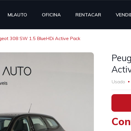
MLAUTO
OFICINA
RENTACAR
VENDI
geot 308 SW 1.5 BlueHDi Active Pack
Peug
Acti
Usado
•
Con