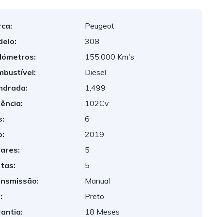
ca:
Peugeot
elo:
308
lómetros:
155,000 Km's
bustível:
Diesel
indrada:
1,499
ência:
102Cv
:
6
:
2019
ares:
5
tas:
5
nsmissão:
Manual
:
Preto
antia:
18 Meses