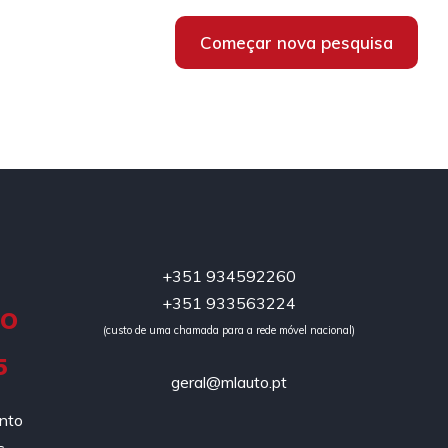
Começar nova pesquisa
+351 934592260
+351 933563224
DO
(custo de uma chamada para a rede móvel nacional)
5
geral@mlauto.pt
ento