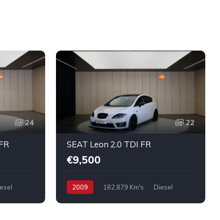
24
22
 FR
SEAT Leon 2.0 TDI FR
€9,500
esel
2009
182,879 Km's
Diesel