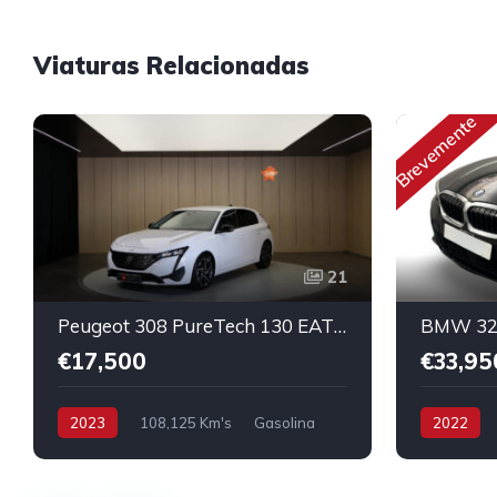
Viaturas Relacionadas
Brevemente
21
Peugeot 308 PureTech 130 EAT8 Allure Pack
€17,500
€33,95
2023
108,125 Km's
Gasolina
2022
Híbrido/Plu