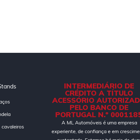
INTERMEDIÁRIO DE
Stands
CRÉDITO A TÍTULO
ACESSÓRIO AUTORIZA
aços
PELO BANCO DE
PORTUGAL N.º 000118
ndela
A ML Automóveis é uma empresa
cavaleiros
experiente, de confiança e em crescim