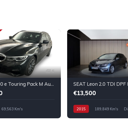
5
BMW 320 e Touring Pack M Auto
SEAT Leon 2.0 TDI DPF
0
€13,500
69,563 Km's
2015
189,849 Km's
Di
g-in