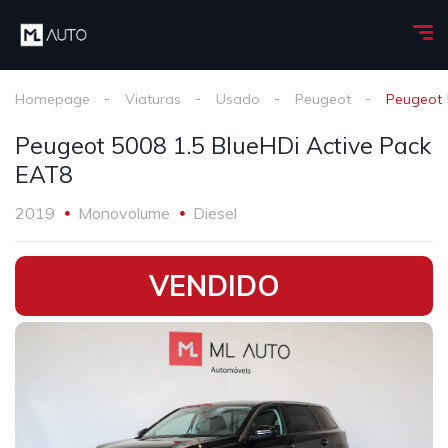
Homepage
Viaturas
Usado
Peugeot
Peugeot 
Peugeot 5008 1.5 BlueHDi Active Pack
EAT8
2019
Monovolume
Diesel
•
VENDIDO