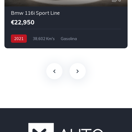
Bmw 116i Sport Line
€22,950
2021
38,602 Km's
Gasolina