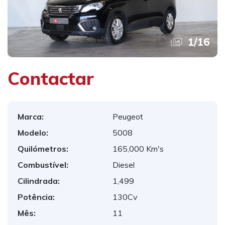
1
/
16
Contactar
Marca:
Peugeot
Modelo:
5008
Quilómetros:
165,000 Km's
Combustível:
Diesel
Cilindrada:
1,499
Potência:
130Cv
Mês:
11