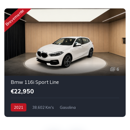
Brevemente
6
Bmw 116i Sport Line
€22,950
2021
38,602 Km's
Gasolina