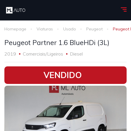
Homepage
Viaturas
Usado
Peugeot
Peugeot P
Peugeot Partner 1.6 BlueHDi (3L)
2019
Comerciais/Ligeiros
Diesel
•
VENDIDO