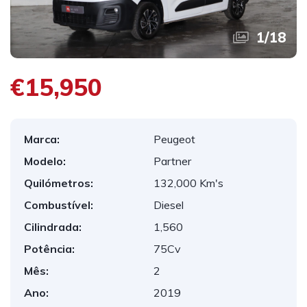
1
/
18
€15,950
Marca:
Peugeot
Modelo:
Partner
Quilómetros:
132,000 Km's
Combustível:
Diesel
Cilindrada:
1,560
Potência:
75Cv
Mês:
2
Ano:
2019